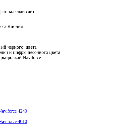
сса Япония
ный черного цвета
релки и цифры песочного цвета
ркировкой Naviforce
aviforce 4240
aviforce 4010