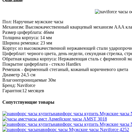
Описание
Пол: Наручные мужские часы
Механизм: Высококачественный кварцевый механизм AAA кла
Размер циферблата: 46мм
Толщина корпуса: 14 мм
Ширина ремешка: 23 мм
Корпус из высококачественной нержавеющей стали ударопроч
Циферблат: черного цвета, день недели, секундная стрелка, ст
Обратная крышка корпуса: Нержавеющая сталь с фирменной ма
Покрытие циферблата - стекло Hardlex
Ремешок - фирменный стеганый, кожаный коричневого цвета
Диаметр 24,5 см
Влагонепроницаемые 30м
Бренд: Naviforce
Гарантия:12 месяцев
Сопутствующие товары
навифорс часы купить
Мужские часы N
часы амст
Армейские часы AMST 3018
навифорс часы купить
Мужские часы N
навифорс часы
Мужские часы Naviforce 4252