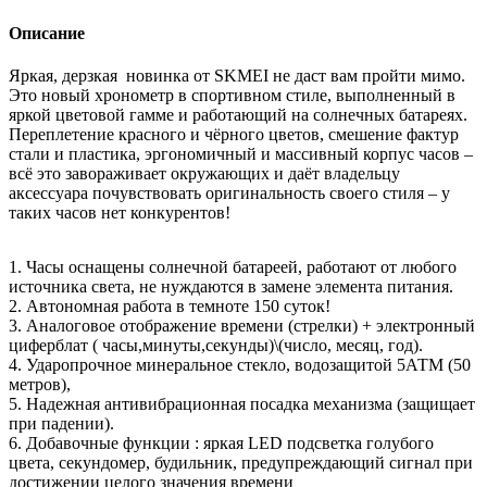
Описание
Яркая, дерзкая новинка от SKMEI не даст вам пройти мимо.
Это новый хронометр в спортивном стиле, выполненный в
яркой цветовой гамме и работающий на солнечных батареях.
Переплетение красного и чёрного цветов, смешение фактур
стали и пластика, эргономичный и массивный корпус часов –
всё это завораживает окружающих и даёт владельцу
аксессуара почувствовать оригинальность своего стиля – у
таких часов нет конкурентов!
1. Часы оснащены солнечной батареей, работают от любого
источника света, не нуждаются в замене элемента питания.
2. Автономная работа в темноте 150 суток!
3. Аналоговое отображение времени (стрелки) + электронный
циферблат ( часы,минуты,секунды)\(число, месяц, год).
4. Ударопрочное минеральное стекло, водозащитой 5АТМ (50
метров),
5. Надежная антивибрационная посадка механизма (защищает
при падении).
6. Добавочные функции : яркая LED подсветка голубого
цвета, секундомер, будильник, предупреждающий сигнал при
достижении целого значения времени