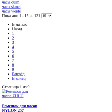
часы oulm
часы skmei
часы weide
Показано 1 - 15 из 121
В начало
Назад
1
2
3
4
5
6
7
8
9
Вперёд
В конец
Страница 1 из 9
Ремешок для часов
NYLON 257